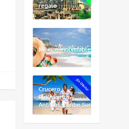
regalo
México Inolvidable
¡En Oferta!
Crucero
Pullmantur -
Antillas, Caribe Sur