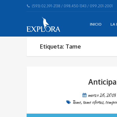
(593) 02.391-2138 / 098.450-1343 / 099.201-2001
INICIO
LA
Etiqueta: Tame
Anticip
marzo 26, 2018
Tame
,
tame ofertas
,
tempor