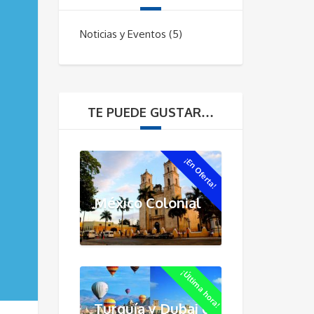
Noticias y Eventos
(5)
TE PUEDE GUSTAR…
¡En Oferta!
México Colonial
¡Última hora!
Turquía y Dubai de