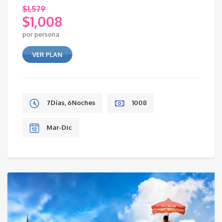
$
1,579
$
1,008
Original
por persona
price
Current
was:
price
VER PLAN
$1,579.
is:
$1,008.
7Días, 6Noches
1008
Mar-Dic