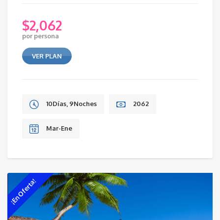
$
2,062
por persona
VER PLAN
10Días, 9Noches
2062
Mar-Ene
¡En Oferta!