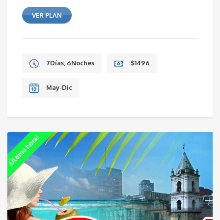
VER PLAN
7Días, 6Noches
$1496
May-Dic
¡Última hora!