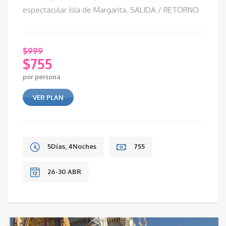
espectacular Isla de Margarita. SALIDA / RETORNO
$
999
$
755
Original
por persona
price
Current
was:
price
VER PLAN
$999.
is:
$755.
5Días, 4Noches
755
26-30 ABR