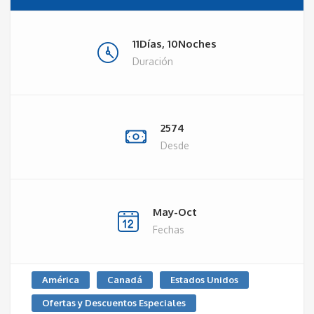
11Días, 10Noches
Duración
2574
Desde
May-Oct
Fechas
América
Canadá
Estados Unidos
Ofertas y Descuentos Especiales