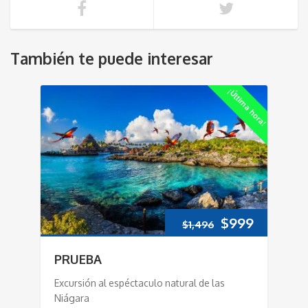
También te puede interesar
¡Última hora!
Original
Current
$
999
$
1,496
price
price
PRUEBA
was:
is:
Excursión al espéctaculo natural de las
Niágara
$1,496.
$999.