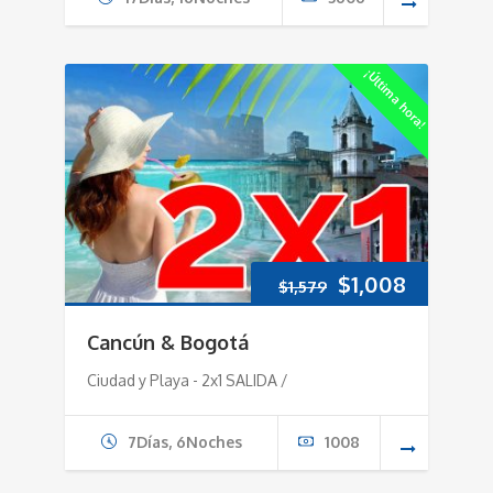
¡Última hora!
Original
Current
$
1,008
$
1,579
price
price
Cancún & Bogotá
was:
is:
Ciudad y Playa - 2x1 SALIDA /
$1,579.
$1,008.
7Días, 6Noches
1008