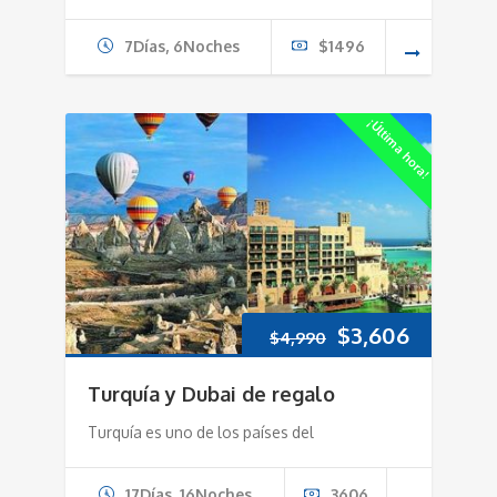
7Días, 6Noches
$1496
¡Última hora!
Original
Current
$
3,606
$
4,990
price
price
Turquía y Dubai de regalo
was:
is:
Turquía es uno de los países del
$4,990.
$3,606.
17Días, 16Noches
3606