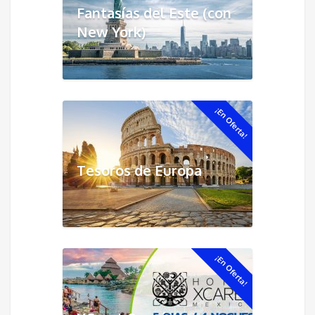
Fantasías del Este (con
New York)
¡En Oferta!
Tesoros de Europa
¡En Oferta!