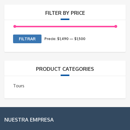
FILTER BY PRICE
Precio
Precio
FILTRAR
Precio:
$1,490
—
$1,500
mínimo
máximo
PRODUCT CATEGORIES
Tours
NUESTRA EMPRESA