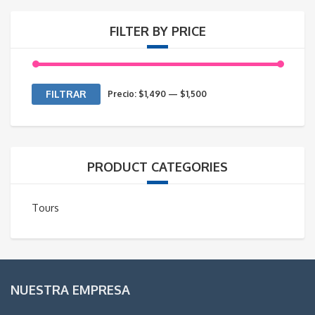
FILTER BY PRICE
Precio
Precio
FILTRAR
Precio:
$1,490
—
$1,500
mínimo
máximo
PRODUCT CATEGORIES
Tours
NUESTRA EMPRESA