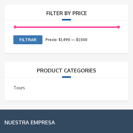
FILTER BY PRICE
Precio
Precio
FILTRAR
Precio:
$1,490
—
$1,500
mínimo
máximo
PRODUCT CATEGORIES
Tours
NUESTRA EMPRESA